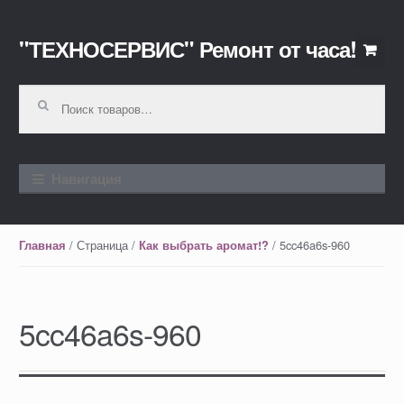
"ТЕХНОСЕРВИС" Ремонт от часа!
Перейти к навигации
Перейти к содержимому
Искать:
Навигация
/ Страница /
/ 5cc46a6s-960
Главная
Как выбрать аромат!?
5cc46a6s-960