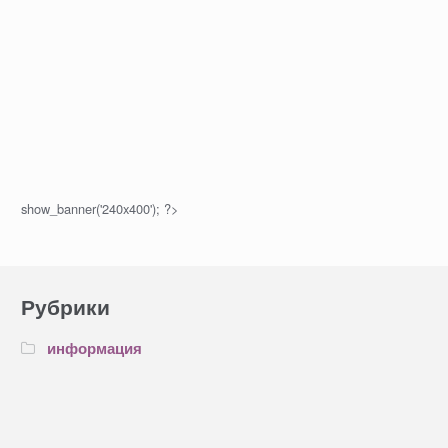
show_banner('240x400'); ?>
Рубрики
информация