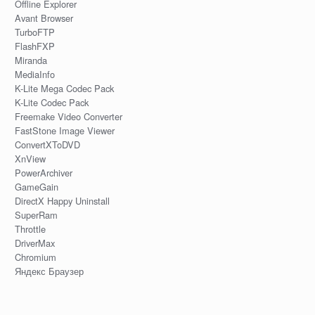
Offline Explorer
Avant Browser
TurboFTP
FlashFXP
Miranda
MediaInfo
K-Lite Mega Codec Pack
K-Lite Codec Pack
Freemake Video Converter
FastStone Image Viewer
ConvertXToDVD
XnView
PowerArchiver
GameGain
DirectX Happy Uninstall
SuperRam
Throttle
DriverMax
Chromium
Яндекс Браузер