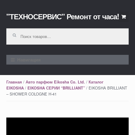
"ТЕХНОСЕРВИС" Ремонт от часа!
Перейти к навигации
Перейти к содержимому
Искать:
Навигация
/
/
Главная
Авто парфюм Eikosha Co. Ltd.
Каталог
/
/ EIKOSHA BRILLIANT
EIKOSHA
EIKOSHA СЕРИИ “BRILLIANT”
– SHOWER COLOGNE H-41