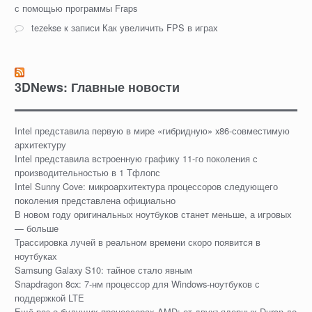
с помощью программы Fraps
tezekse
к записи
Как увеличить FPS в играх
3DNews: Главные новости
Intel представила первую в мире «гибридную» x86-совместимую
архитектуру
Intel представила встроенную графику 11-го поколения с
производительностью в 1 Тфлопс
Intel Sunny Cove: микроархитектура процессоров следующего
поколения представлена официально
В новом году оригинальных ноутбуков станет меньше, а игровых
— больше
Трассировка лучей в реальном времени скоро появится в
ноутбуках
Samsung Galaxy S10: тайное стало явным
Snapdragon 8cx: 7-нм процессор для Windows-ноутбуков с
поддержкой LTE
Ещё раз о будущих процессорах AMD: от двухъядерных Duron до