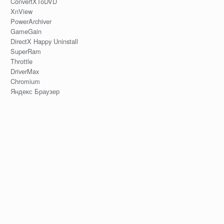
ConvertXToDVD
XnView
PowerArchiver
GameGain
DirectX Happy Uninstall
SuperRam
Throttle
DriverMax
Chromium
Яндекс Браузер