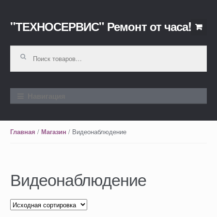
"ТЕХНОСЕРВИС" Ремонт от часа!
Перейти к навигации
Перейти к содержимому
Искать:
Навигация
/
/ Видеонаблюдение
Главная
Магазин
Видеонаблюдение