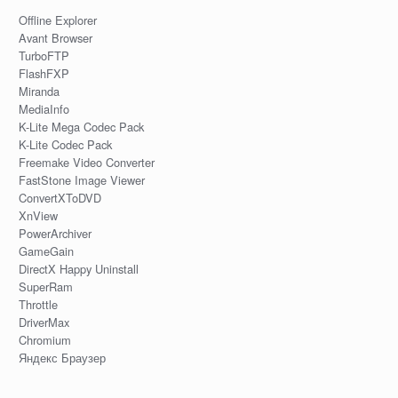
Offline Explorer
Avant Browser
TurboFTP
FlashFXP
Miranda
MediaInfo
K-Lite Mega Codec Pack
K-Lite Codec Pack
Freemake Video Converter
FastStone Image Viewer
ConvertXToDVD
XnView
PowerArchiver
GameGain
DirectX Happy Uninstall
SuperRam
Throttle
DriverMax
Chromium
Яндекс Браузер