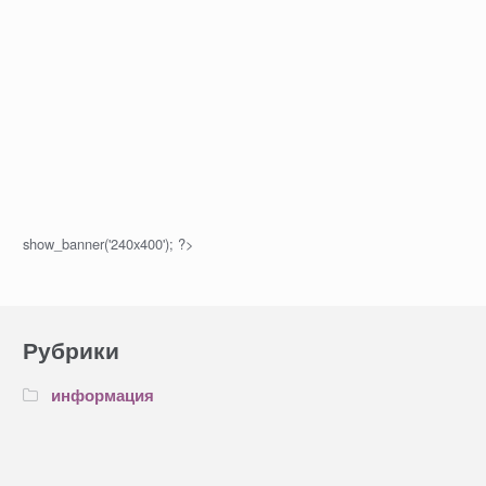
show_banner('240x400'); ?>
Рубрики
информация