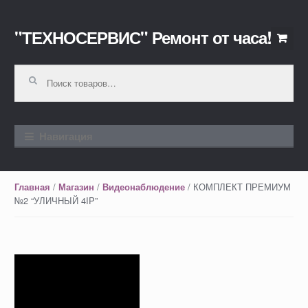
"ТЕХНОСЕРВИС" Ремонт от часа!
Перейти к навигации
Перейти к содержимому
Искать:
Навигация
/
/
/ КОМПЛЕКТ ПРЕМИУМ
Главная
Магазин
Видеонаблюдение
№2 “УЛИЧНЫЙ 4IP”