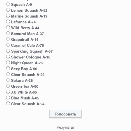
Squash A-9
Lemon Squash A-52
Marine Squash A-19
Lafrance A-74
Wild Berry A-44
Samurai Man A-37
Grapefruit A-14
Caramel Cafe A-75
Sparkling Squash A-57
Shower Cologne A-16
Night Queen A-26
Sexy Boy A-50
Clear Squash A-24
Sakura A-36
Green Tea A-60
XU White A-65
Blue Musk A-85
Clear Squash A-24
Результат