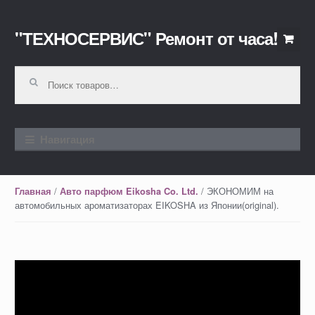
"ТЕХНОСЕРВИС" Ремонт от часа!
Перейти к навигации
Перейти к содержимому
Искать:
Навигация
/
/ ЭКОНОМИМ на
Главная
Авто парфюм Eikosha Co. Ltd.
автомобильных ароматизаторах EIKOSHA из Японии(original).