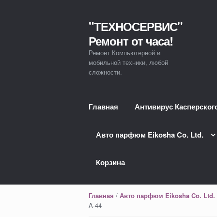
"ТЕХНОСЕРВИС"
Перейти к навигации
Перейти к содержимому
Ремонт от часа!
Ремонт Компьютерной и
мобильной техники, любой
сложности.
Главная
Антивирус Касперског
Авто парфюм Eikosha Co. Ltd.
Корзина
/
Главная
Авто парфюм Eikosha Co. Ltd.
A-44