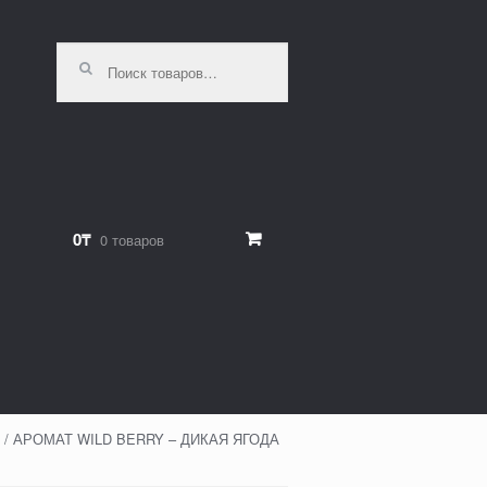
Искать:
0₸
0 товаров
/ АРОМАТ WILD BERRY – ДИКАЯ ЯГОДА
)