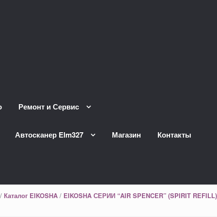
о
Ремонт и Сервис
Автосканер Elm327
Магазин
Контакты
/
/
Каталог EIKOSHA
EIKOSHA СЕРИИ “AIR SPENCER” (SPIRIT REFILL