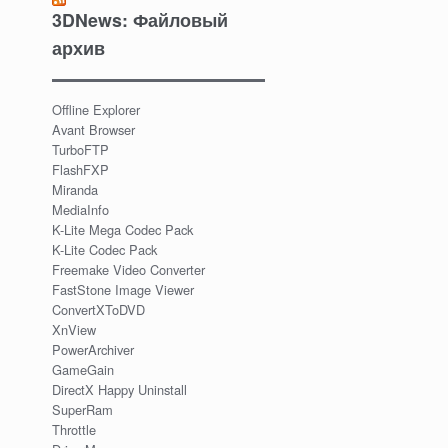
3DNews: Файловый
архив
Offline Explorer
Avant Browser
TurboFTP
FlashFXP
Miranda
MediaInfo
K-Lite Mega Codec Pack
K-Lite Codec Pack
Freemake Video Converter
FastStone Image Viewer
ConvertXToDVD
XnView
PowerArchiver
GameGain
DirectX Happy Uninstall
SuperRam
Throttle