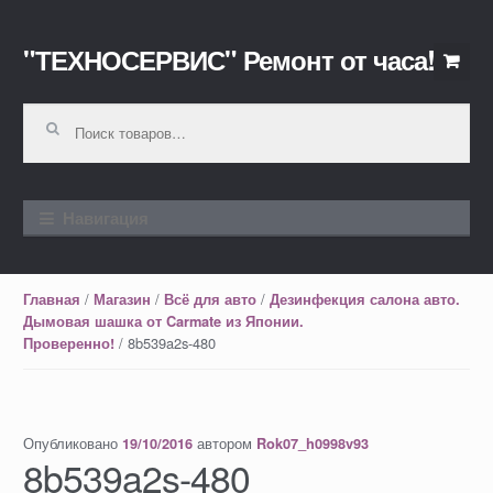
"ТЕХНОСЕРВИС" Ремонт от часа!
Перейти к навигации
Перейти к содержимому
Искать:
Навигация
/
/
/
Главная
Магазин
Всё для авто
Дезинфекция салона авто.
Дымовая шашка от Carmate из Японии.
/ 8b539a2s-480
Проверенно!
Опубликовано
автором
19/10/2016
Rok07_h0998v93
8b539a2s-480