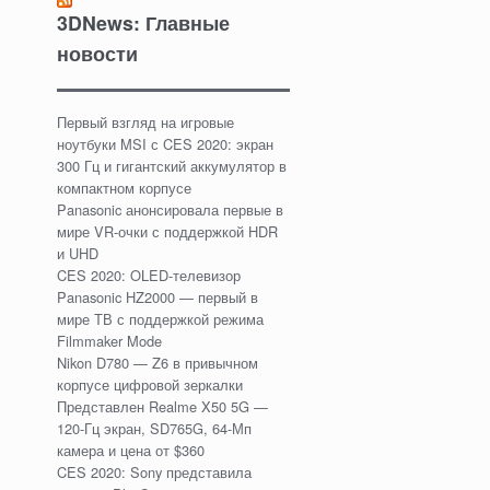
3DNews: Главные
новости
Первый взгляд на игровые
ноутбуки MSI с CES 2020: экран
300 Гц и гигантский аккумулятор в
компактном корпусе
Panasonic анонсировала первые в
мире VR-очки с поддержкой HDR
и UHD
CES 2020: OLED-телевизор
Panasonic HZ2000 — первый в
мире ТВ с поддержкой режима
Filmmaker Mode
Nikon D780 — Z6 в привычном
корпусе цифровой зеркалки
Представлен Realme X50 5G —
120-Гц экран, SD765G, 64-Мп
камера и цена от $360
CES 2020: Sony представила