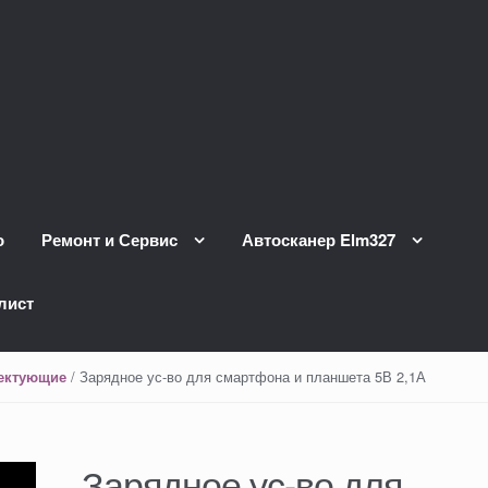
о
Ремонт и Сервис
Автосканер Elm327
лист
/ Зарядное ус-во для смартфона и планшета 5В 2,1А
лектующие
Зарядное ус-во для