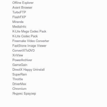
Offline Explorer
Avant Browser
TurboFTP
FlashFXP
Miranda
MediaInfo
K-Lite Mega Codec Pack
K-Lite Codec Pack
Freemake Video Converter
FastStone Image Viewer
ConvertXToDVD
XnView
PowerArchiver
GameGain
DirectX Happy Uninstall
SuperRam
Throttle
DriverMax
Chromium
Яндекс Браузер