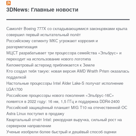
3DNews: Главные новости
Самолёт Boeing 777X со складывающимися законцовками крыла
совершил первый испытательный полёт
Российскому сегменту МКС угрожают коррозия и
разгерметизация
МЦСТ разрабатывает три процессора семейства «Эльбрус» и
переходит на использование нового логотипа
Километровый астероид приближается к Земле
Кто создал тебя такую: новая версия AMD Wraith Prism оказалась
подделкой
Настольные процессоры Intel Alder Lake-S получат исполнение
LGA1700
Российские процессоры нового поколения «Эльбрус-16С»
появятся в 2022 году: 16 нм, 1,5 ГГц и поддержка DDR4-2400
Российский защищённый планшет MIG Т10 на отечественной ОС
Astra Linux поступил в продажу
Квартальный отчёт Intel: рекордная выручка, сильный рост на
серверном направлении
Ученые изобрели более быстрый и дешёвый способ оценки