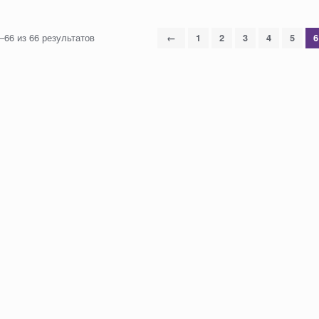
–66 из 66 результатов
←
1
2
3
4
5
6