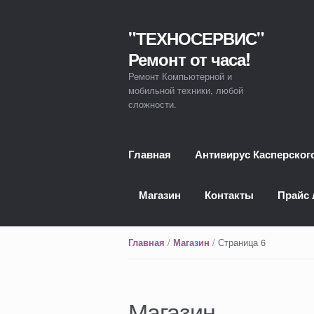
"ТЕХНОСЕРВИС"
Перейти к навигации
Перейти к содержимому
Ремонт от часа!
Ремонт Компьютерной и
мобильной техники, любой
сложности.
Главная
Антивирус Касперског
Магазин
Контакты
Прайс 
/
/ Страница 6
Главная
Магазин
Магазин