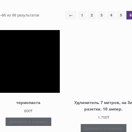
–66 из 66 результатов
←
1
2
3
4
5
6
термопаста
Удлинитель 7 метров, на 3
разетки. 10 ампер.
600
₸
1.700
₸
Добавить в корзину
Добавить в корзину