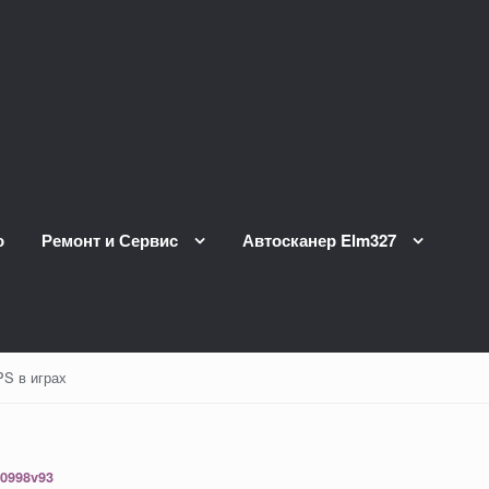
о
Ремонт и Сервис
Автосканер Elm327
PS в играх
0998v93