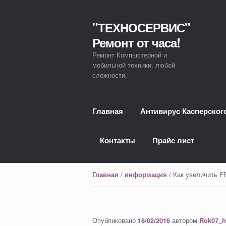
"ТЕХНОСЕРВИС"
Перейти к навигации
Перейти к содержимому
Ремонт от часа!
Ремонт Компьютерной и
мобильной техники, любой
сложности.
Главная
Антивирус Касперског
Контакты
Прайс лист
/
/ Как увеличить F
Главная
информация
Опубликовано
автором
18/02/2016
Rok07_h