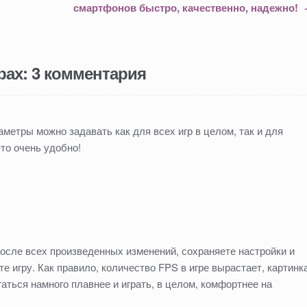
О
смартфонов быстро, качественно, надежно!
т
к
р
ы
в
а
е
рах
: 3 комментария
т
с
я
в
н
о
в
о
раметры можно задавать как для всех игр в целом, так и для
м
о
Это очень удобно!
к
н
е
)
осле всех произведенных изменений, сохраняете настройки и
е игру. Как правило, количество FPS в игре вырастает, картинк
гаться намного плавнее и играть, в целом, комфортнее на