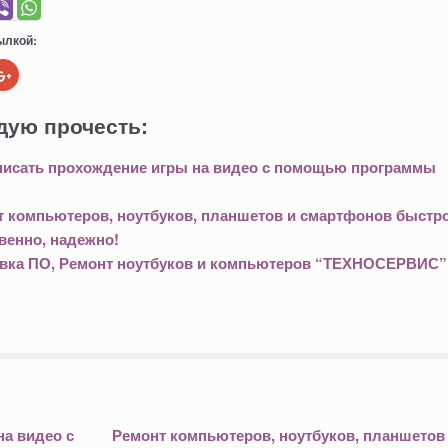
ылкой:
Н
а
ж
м
дую прочесть:
и
т
е
,
аписать прохождение игры на видео с помощью программы
ч
т
о
б
 компьютеров, ноутбуков, планшетов и смартфонов быстро
ы
п
венно, надежно!
о
д
овка ПО, Ремонт ноутбуков и компьютеров “ТЕХНОСЕРВИС”
е
л
и
т
ь
с
я
в
G
o
o
g
l
e
+
на видео с
Ремонт компьютеров, ноутбуков, планшетов
(