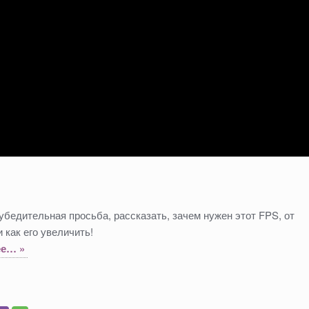
 убедительная просьба, рассказать, зачем нужен этот FPS, от
и как его увеличить!
е… »