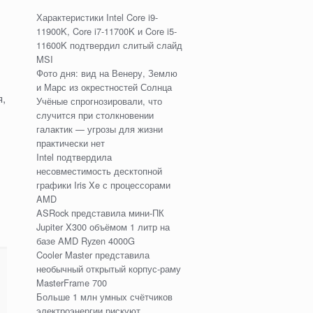
Характеристики Intel Core i9-
11900K, Core i7-11700K и Core i5-
11600K подтвердил слитый слайд
MSI
Фото дня: вид на Венеру, Землю
и Марс из окрестностей Солнца
я,
Учёные спрогнозировали, что
случится при столкновении
галактик — угрозы для жизни
практически нет
Intel подтвердила
несовместимость десктопной
графики Iris Xe с процессорами
AMD
ASRock представила мини-ПК
Jupiter X300 объёмом 1 литр на
базе AMD Ryzen 4000G
Cooler Master представила
необычный открытый корпус-раму
MasterFrame 700
Больше 1 млн умных счётчиков
электроэнергии рискуют