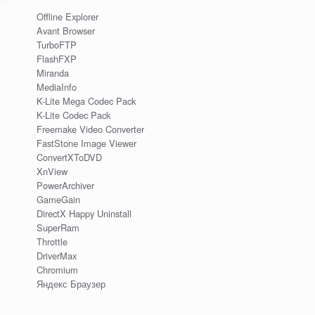
Offline Explorer
Avant Browser
TurboFTP
FlashFXP
Miranda
MediaInfo
K-Lite Mega Codec Pack
K-Lite Codec Pack
Freemake Video Converter
FastStone Image Viewer
ConvertXToDVD
XnView
PowerArchiver
GameGain
DirectX Happy Uninstall
SuperRam
Throttle
DriverMax
Chromium
Яндекс Браузер