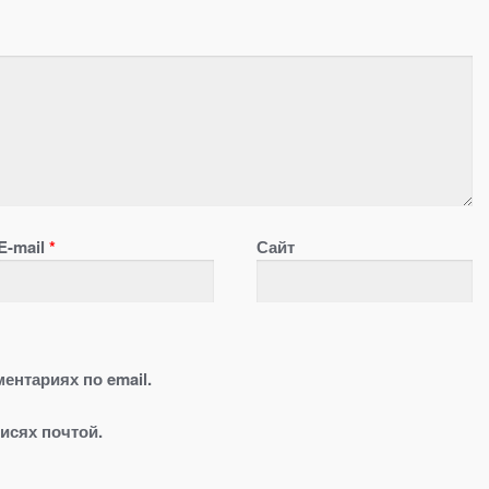
E-mail
*
Сайт
ентариях по email.
исях почтой.