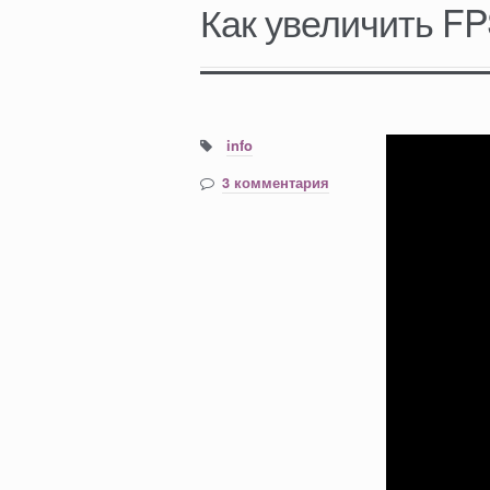
Как увеличить FP
Теги:
info
3 комментария